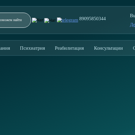
Вы
89095850344
Де
Заполните форму и мы перезвоним в течение 5
минут
ания
Психиатрия
Реабилитация
Консультации
ОТПРАВИТЬ
Отправляя заявку, вы соглашаетесь с политикой
конфиденциальности