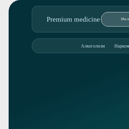
Premium medicine
89095850344
Алкоголизм
Нарком
Адрес колл-центра:
ул. Гагарина, 5
Алкоголизм
Наркомания
Реабилитация
Консультация
О клинике
Контакты