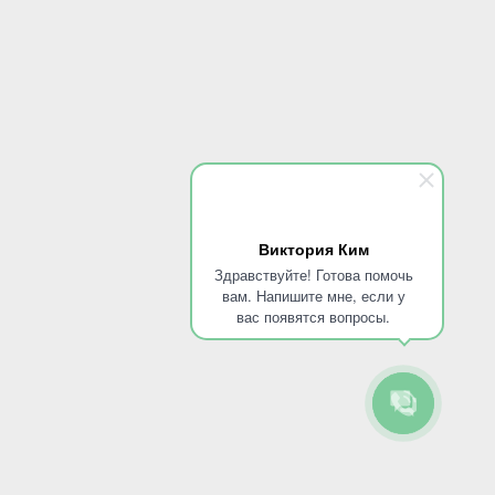
Владимир, 60 лет
Лечение апатии
Сначала думал, что возраст. Потом понял, что апатия мешает жить. Врач
приехал, помог восстановить силы. Без боли, без лекарств, спокойно. Теперь
просыпаюсь без тяжести, снова хочу что-то делать
Екатерина, 29 лет
Виктория Ким
Здравствуйте! Готова помочь
Лечение апатии
вам. Напишите мне, если у
вас появятся вопросы.
После стресса ничего не хотелось. Сомневалась, поможет ли лечение апатии.
Уже после первой процедуры почувствовала лёгкость. Эмоции вернулись,
настроение улучшилось. Спасибо специалистам за поддержку и спокойствие