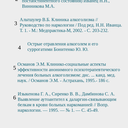
постабстинентного состояния) Иванец Н.Н.,
Винникова М.А.
Альтшулер В.Б. Клиника алкоголизма //
Руководство по наркологии / Под ред. Н.Н. Иванца.
Т. 1. - М.: Медпрактика-М, 2002. - С. 203-232.
Острые отравления алкоголем и его
суррогатими Бонитенко Ю. Ю.
Османов Э.М. Клинико-социальные аспекты
эффективности анонимного психотерапевтического
лечения больных алкоголизмом: дис. ... канд. мед.
наук. / Османов Э.М. - Астрахань, 1995.- 186 с.
Изыкенова Г. А., Сиренко В. В., Дамбинова С. А.
Выявление аутоантител к даларгин-связывающим
белкам в крови больных наркоманией // Вопр.
наркологии. — 1995. — № 1. — С. 45-49.