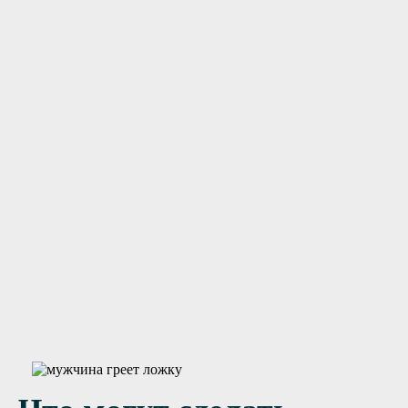
цированный персонал
Нужна помощь?
Оставьте заявку, и мы Вам перезвоним
Отправить заявку