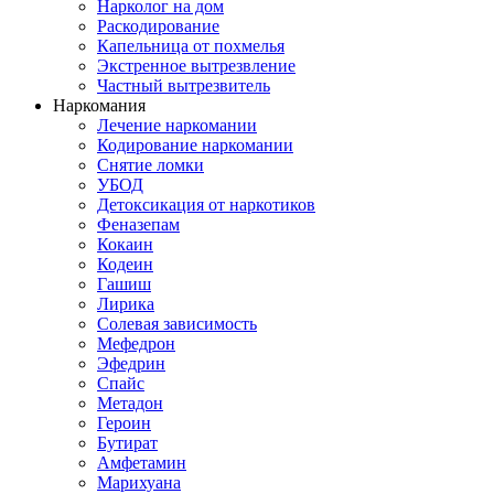
Нарколог на дом
Раскодирование
Капельница от похмелья
Экстренное вытрезвление
Частный вытрезвитель
Наркомания
Лечение наркомании
Кодирование наркомании
Снятие ломки
УБОД
Детоксикация от наркотиков
Феназепам
Кокаин
Кодеин
Гашиш
Лирика
Солевая зависимость
Мефедрон
Эфедрин
Спайс
Метадон
Героин
Бутират
Амфетамин
Марихуана