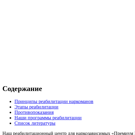
а
онный центр
/сутки
Содержание
Принципы реабилитации наркоманов
Этапы реабилитации
Противопоказания
Наши программы реабилитации
Список литературы
Наш реабилитационный центр для наркозависимых «Премиум М