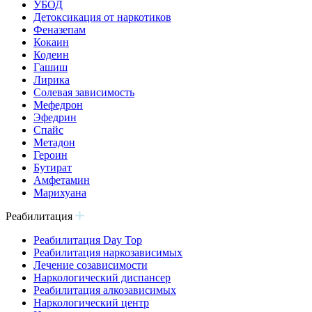
УБОД
Детоксикация от наркотиков
Феназепам
Кокаин
Кодеин
Гашиш
Лирика
Солевая зависимость
Мефедрон
Эфедрин
Спайс
Метадон
Героин
Бутират
Амфетамин
Марихуана
Реабилитация
Реабилитация Day Top
Реабилитация наркозависимых
Лечение созависимости
Наркологический диспансер
Реабилитация алкозависимых
Наркологический центр