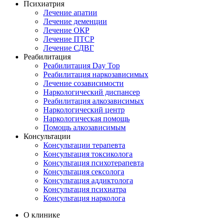
Психиатрия
Лечение апатии
Лечение деменции
Лечение ОКР
Лечение ПТСР
Лечение СДВГ
Реабилитация
Реабилитация Day Top
Реабилитация наркозависимых
Лечение созависимости
Наркологический диспансер
Реабилитация алкозависимых
Наркологический центр
Наркологическая помощь
Помощь алкозависимым
Консультации
Консультации терапевта
Консультация токсиколога
Консультация психотерапевта
Консультация сексолога
Консультация аддиктолога
Консультация психиатра
Консультация нарколога
О клинике